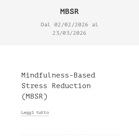
MBSR
Dal 02/02/2026 al
23/03/2026
Mindfulness-Based
Stress Reduction
(MBSR)
Leggi tutto
Mindfulness
significa
“
consapevolezza
non giudicante del
momento presente coltivata attraverso
il prestare attenzione”. Il potere