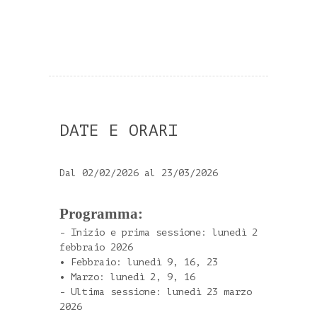
terapeutico e liberatorio di questo
stato di presenza mentale è sempre più
al centro dell’interesse scientifico e
della ricerca in medicina
comportamentale, psicoterapia, in
ambito educativo e formativo, nelle
organizzazioni.
DATE E ORARI
Il programma
MBSR-Mindfulness Based
Dal 02/02/2026 al 23/03/2026
Stress Reduction program
(ovvero, in
italiano, Programma per la riduzione
Programma:
dello stress/sofferenza basato sulla
consapevolezza) è stato il primo
- Inizio e prima sessione: lunedì 2
febbraio 2026
programma
mindfulness-based
ossia
• Febbraio: lunedì 9, 16, 23
basato-sulla- mindfulness
a essere
• Marzo: lunedì 2, 9, 16
sviluppato a partire dal 1979
- Ultima sessione: lunedì 23 marzo
nell'ambito della medicina
2026